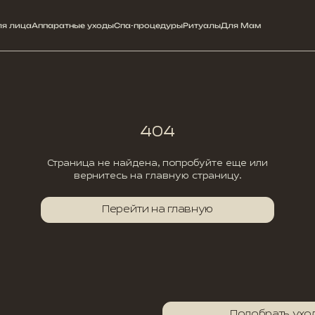
ля лица
ля лица
Аппаратные уходы
Аппаратные уходы
Спа-процедуры
Спа-процедуры
Ритуалы
Ритуалы
Для Мам
Для Мам
404
Страница не найдена, попробуйте еще или
вернитесь на главную страницу.
Перейти на главную
Подобрать ухо