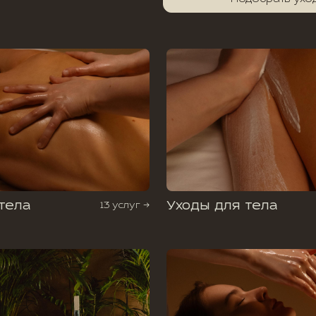
тела
Уходы для тела
13 услуг →