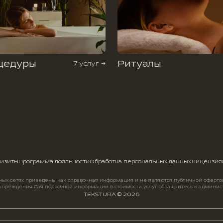
цедуры
Ритуалы
7 услуг →
изиты
Программа лояльности
Обработка персональных данных
Лицензия
ьных сетях приведены как справочная информация и не являются публичной оферто
упреждения Для подробной информации о стоимости услуг обращайтесь к админис
TEKSTURA © 2026