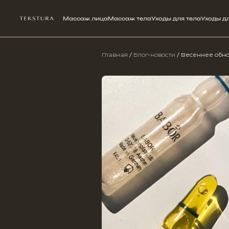
Массаж лица
Массаж тела
Уходы для тела
Уходы д
Главная
/
Блог-новости
/
Весеннее обн