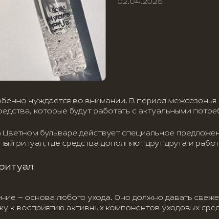
02.04.2026
собенно нуждается во внимании. В период межсезонь
редства, которые будут работать с актуальными потре
а Цветном бульваре действует специальное предложе
й ритуал, где средства дополняют друг друга и работ
 ритуал
ие — основа любого ухода. Оно должно давать свеже
ожу к восприятию активных компонентов уходовых сред