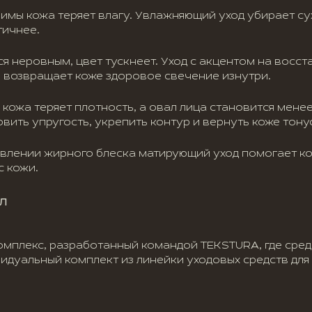
имы кожа теряет влагу. Увлажняющий уход убирает с
тичнее.
ся неровным, цвет тускнеет. Уход с акцентом на восс
и возвращает коже здоровое свечение изнутри.
кожа теряет плотность, а овал лица становится менее
ить упругость, укрепить контур и вернуть коже тону
влении жирного блеска матирующий уход помогает ко
с кожи.
л
омплекс, разработанный командой TEKSTURA, где сред
видуальный комплект из линейки уходовых средств дл