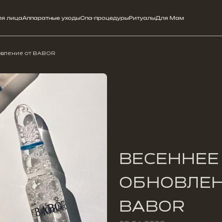
ля лица
Аппаратные уходы
Спа-процедуры
Ритуалы
Для Мам
овление от BABOR
ВЕСЕННЕЕ
ОБНОВЛЕН
BABOR