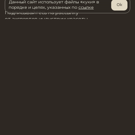
Данный сайт использует файлы «куки» в
Ok
порядке и целях, указанных по
ссылке
Подписывайтесь на рассылку
от экспертов индустрии красоты
Оформить
Соглашаюсь на передачу данных в соответствии с
политикой
конфиденциальности
.
Telegram
Дзен
Вконтакте
Скачать приложение TEKSTURA с App Store
О нас
Контакты
Реквизиты
Программа лояльности
Обработка персональных данных
Лицензия
Правила посещения