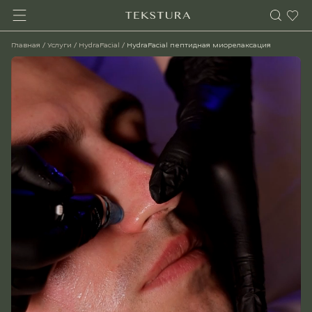
Главная
/
Услуги
/
HydraFacial
/
HydraFacial пептидная миорелаксация