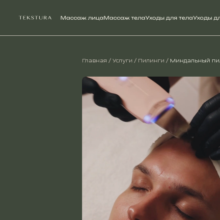
Массаж лица
Массаж тела
Уходы для тела
Уходы д
Главная
/
Услуги
/
Пилинги
/
Миндальный пили