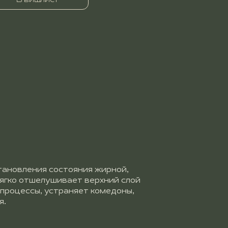
В вишлист
становления состояния жирной,
мягко отшелушивает верхний слой
процессы, устраняет комедоны,
я.