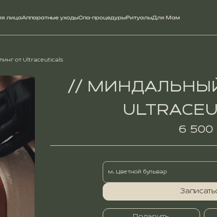
ля лица
Аппаратные уходы
Спа-процедуры
Ритуалы
Для Мам
нг от Ultraceuticals
// МИНДАЛЬНЫ
ULTRACEU
6 500
м. Цветной бульвар
Записать