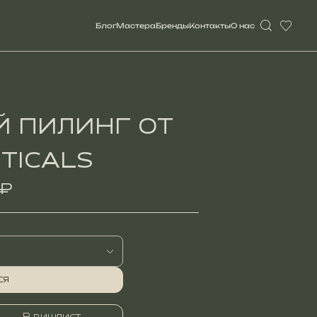
Блог
Мастерa
Бренды
Контакты
О нас
Й ПИЛИНГ ОТ
TICALS
 ₽
ся