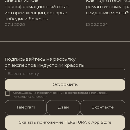
Онкология как
Как подготовитьс
трансформационный опыт:
романтичному пр
истории женщин, которые
свиданию мечты?
победили болезнь
07.11.2025
13.02.2024
Подписывайтесь на рассылку
от экспертов индустрии красоты
Оформить
Соглашаюсь на передачу данных в соответствии с
политикой
конфиденциальности
.
Telegram
Дзен
Вконтакте
Скачать приложение TEKSTURA с App Store