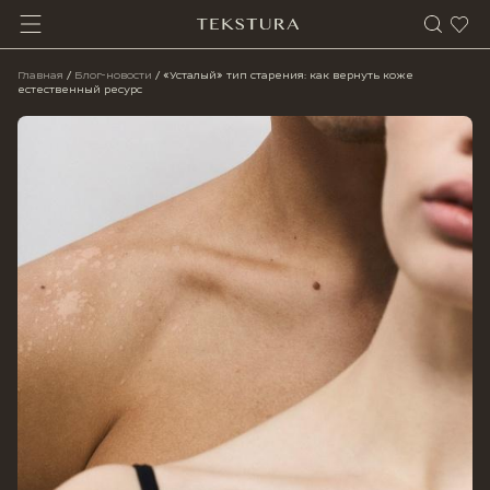
Главная
/
Блог-новости
/
«Усталый» тип старения: как вернуть коже
естественный ресурс