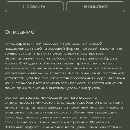
Подарить
В вишлист
Описание
Лимфодренажный массаж – прекрасный способ
поддерживать себя в хорошей форме, который поможет не
только устранить, но и предупредить последствия
перенапряжения или наоборот малоподвижного образа
жизни. Он будет особенно полезен при частых отеках,
варикозном расширении вен, лишнем весе и проблемах с
желудочно-кишечным трактом. А при ощущении постоянной
усталости, упадке сил, стрессовых состояниях курс массажа
из 10 сеансов даст возможность полностью восстановиться
даже при неизменно высоком уровне нагрузок.
Основная задача лимфодренажного массажа
стимулировать лимфоток. Благодаря свободной циркуляции
лимфы из организма выводятся токсины и лишняя жидкость,
очищается кровь, активизируются обменные процессы и,
как следствие, улучшается самочувствие, появляется
больше энергии, повышается настроение. Приятный
побочный эффект – снижение веса, улучшение качества и