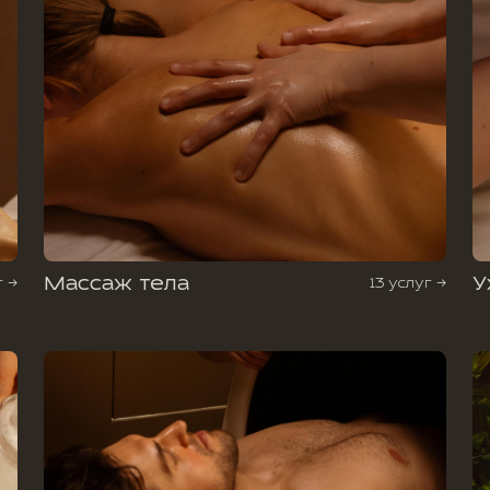
Массаж тела
У
г →
13 услуг →