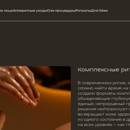
ля лица
Аппаратные уходы
Спа-процедуры
Ритуалы
Для Мам
Комплексные ри
В современном ритме, к
сложно найти время на 
создали форматы компл
объединяющие глубокую 
единый, непрерывный пр
решения нейтрализуют 
возвращают коже здоро
из одного состояния в 
на всех уровнях — как 