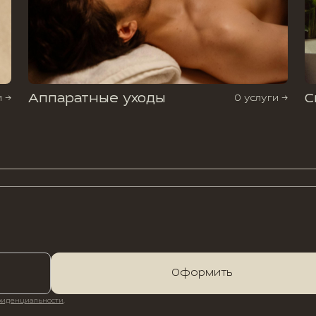
Аппаратные уходы
С
и →
0 услуги →
Оформить
фиденциальности
.