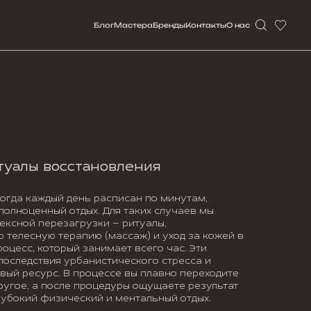
Блог
Мастерa
Бренды
Контакты
О нас
туалы восстановления
огда каждый день расписан по минутам,
полноценный отдых. Для таких случаев мы
ексной перезагрузки — ритуалы,
телесную терапию (массаж) и уход за кожей в
оцесс, который занимает всего час. Эти
последствия урбанистического стресса и
вый ресурс. В процессе вы плавно переходите
другое, а после процедуры ощущаете результат
глубокий физический и ментальный отдых.